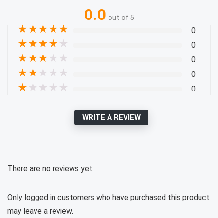
0.0
out of 5
★
★
★
★
★
0
★
★
★
★
★
0
★
★
★
★
★
0
★
★
★
★
★
0
★
★
★
★
★
0
WRITE A REVIEW
There are no reviews yet.
Only logged in customers who have purchased this product
may leave a review.