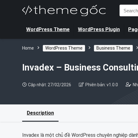
Search
for:
WordPress Theme
WordPress Plugin
Page
Home
WordPress Theme
Business Theme
Invadex – Business Consul
Cập nhật: 27/02/2026
Phiên bản: v1.0.0
Nh
Description
Invadex là một chủ đề WordPress chuyên nghiệp dành c