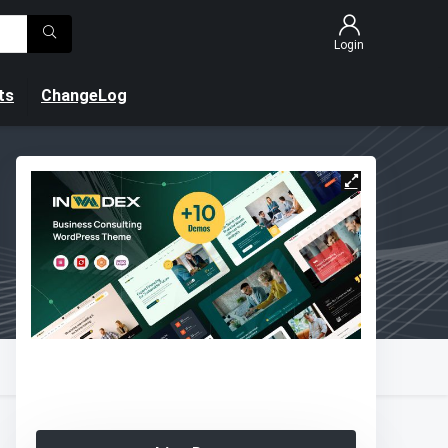
Login
ts
ChangeLog