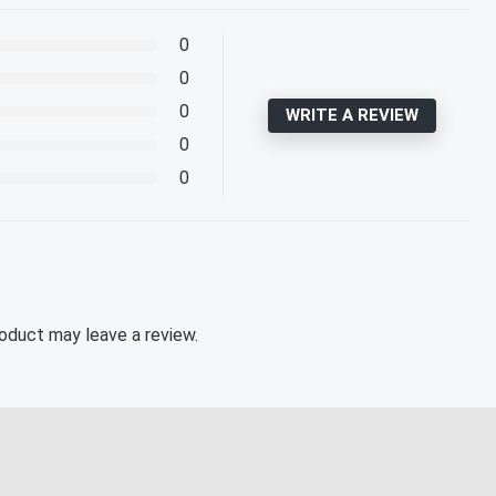
0
0
0
WRITE A REVIEW
0
0
oduct may leave a review.