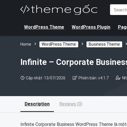
Search
for:
WordPress Theme
WordPress Plugin
Page
Home
WordPress Theme
Business Theme
Infinite – Corporate Busin
Cập nhật: 13/07/2026
Phiên bản: v4.1.7
Nh
Description
Reviews (0)
Infinite Corporate Business WordPress Theme là một