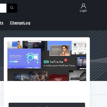
Login
ts
ChangeLog