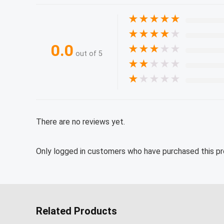
★
★
★
★
★
★
★
★
★
★
0.0
★
★
★
★
★
out of 5
★
★
★
★
★
★
★
★
★
★
There are no reviews yet.
Only logged in customers who have purchased this pr
Related Products