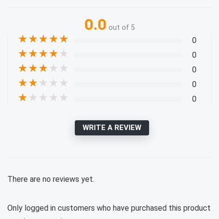
0.0
out of 5
★
★
★
★
★
0
★
★
★
★
★
0
★
★
★
★
★
0
★
★
★
★
★
0
★
★
★
★
★
0
WRITE A REVIEW
There are no reviews yet.
Only logged in customers who have purchased this product