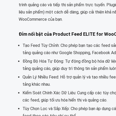
trình quảng cáo và tiếp thị sản phẩm trực tuyến. Plug
liệu sản phẩm) một cách dễ dàng, giúp cải thiện khả n
WooCommerce của bạn.
Đỉm nổi bật của Product Feed ELITE for Wo
Tạo Feed Tùy Chỉnh: Cho phép bạn tạo các feed sả
tảng quảng cáo như Google Shopping, Facebook Ads,
Đồng Bộ Hóa Tự Động: Tự động đồng bộ hóa dữ li
tảng quảng cáo, giúp duy trì thông tin sản phẩm luô
Quản Lý Nhiều Feed: Hỗ trợ quản lý và tạo nhiều f
tảng khác nhau.
Kiểm Soát Chính Xác Dữ Liệu: Cung cấp các tùy chọ
các feed, giúp tối ưu hóa hiển thị và quảng cáo.
Tùy Chọn Lọc và Sắp Xếp: Cho phép bạn áp dụng các
feed theo các tiêu chí cụ thể.