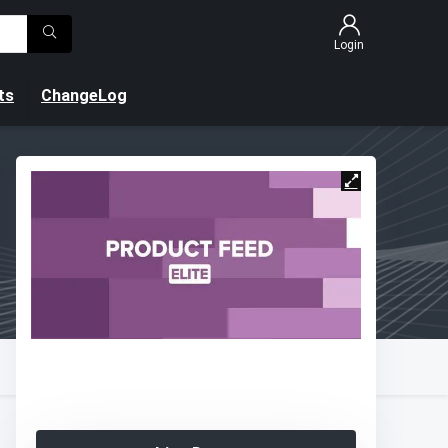
Login
ts
ChangeLog