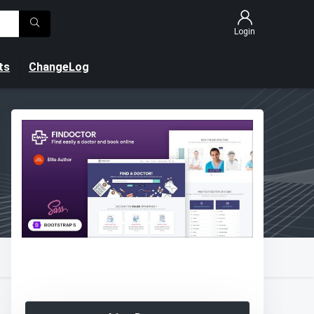
Login
ts
ChangeLog