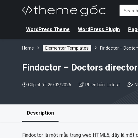
Search
for:
WordPress Theme
WordPress Plugin
Page
Home
Elementor Templates
Findoctor – Doctor
Findoctor – Doctors directo
Cập nhật: 26/02/2026
Phiên bản: Latest
N
Description
Findoctor là một mẫu trang web HTML5, đây là một da