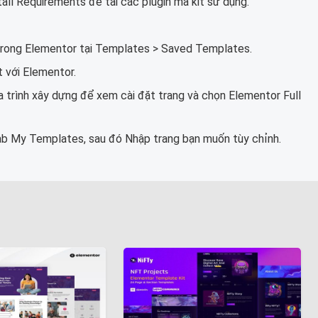
all Requirements để tải các plugin mà kit sử dụng.
trong Elementor tại Templates > Saved Templates.
 với Elementor.
a trình xây dựng để xem cài đặt trang và chọn Elementor Full
b My Templates, sau đó Nhập trang bạn muốn tùy chỉnh.