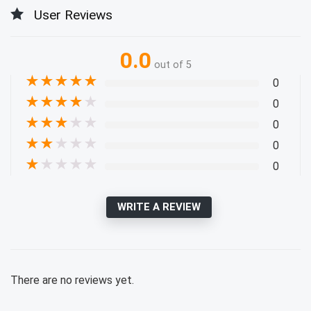
User Reviews
0.0
out of 5
★
★
★
★
★
0
★
★
★
★
★
0
★
★
★
★
★
0
★
★
★
★
★
0
★
★
★
★
★
0
WRITE A REVIEW
There are no reviews yet.