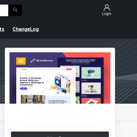
Login
ts
ChangeLog