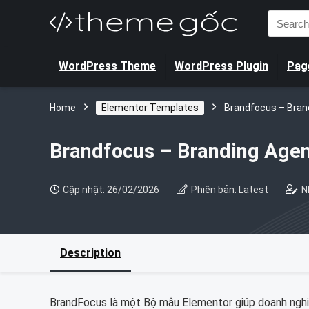
Search
for:
WordPress Theme
WordPress Plugin
Page
Home
Elementor Templates
Brandfocus – Bran
Brandfocus – Branding Agen
Cập nhật: 26/02/2026
Phiên bản: Latest
N
Description
BrandFocus là một Bộ mẫu Elementor giúp doanh nghi