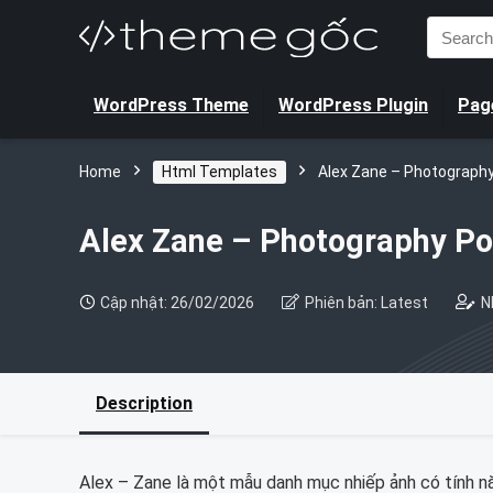
Search
for:
WordPress Theme
WordPress Plugin
Page
Home
Html Templates
Alex Zane – Photography
Alex Zane – Photography Por
Cập nhật: 26/02/2026
Phiên bản: Latest
N
Description
Alex – Zane là một mẫu danh mục nhiếp ảnh có tính năn