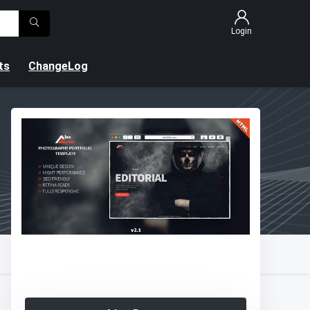
Login
ts
ChangeLog