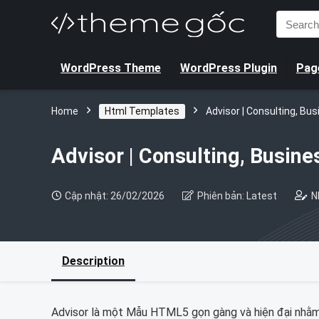
Search
for:
WordPress Theme
WordPress Plugin
Page
Home
Html Templates
Advisor | Consulting, Bu
Advisor | Consulting, Busin
Cập nhật: 26/02/2026
Phiên bản: Latest
N
Description
Advisor là một Mẫu HTML5 gọn gàng và hiện đại nhằm 