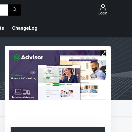
Login
ts
ChangeLog